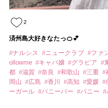
2
済州島大好きなたっ🍊💕
#ナルシス
#ニュークラブ
#ファ
ollowme
#キャバ嬢
#グラビア
#
都
#滋賀
#奈良
#和歌山
#三重
岡山
#広島
#香川
#高知
#愛媛
#
ーガール
#バニーバー
#バニー