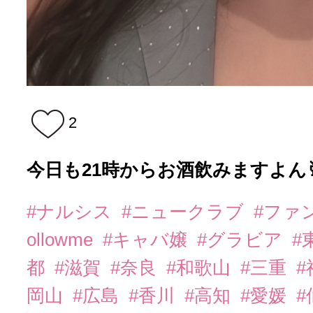
2
今日も21時からお酒飲みますよん
#ナルシス
#ニュークラブ
#ファ
ollowme
#キャバ嬢
#グラビア
#
都
#滋賀
#奈良
#和歌山
#三重
岡山
#広島
#香川
#高知
#愛媛
#