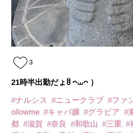
3
21時半出勤だょჱ̒ ᴖ⩊ᴖ ）‪ ‪
#ナルシス
#ニュークラブ
#ファ
ollowme
#キャバ嬢
#グラビア
#
都
#滋賀
#奈良
#和歌山
#三重