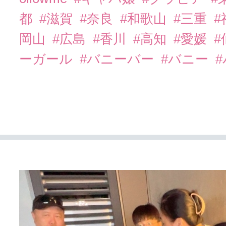
都
#滋賀
#奈良
#和歌山
#三重
岡山
#広島
#香川
#高知
#愛媛
#
ーガール
#バニーバー
#バニー