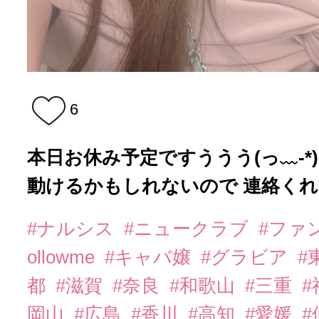
6
本日お休み予定ですううう(っ﹏-*
動けるかもしれないので 連絡くれた
#ナルシス
#ニュークラブ
#ファ
ollowme
#キャバ嬢
#グラビア
#
都
#滋賀
#奈良
#和歌山
#三重
岡山
#広島
#香川
#高知
#愛媛
#