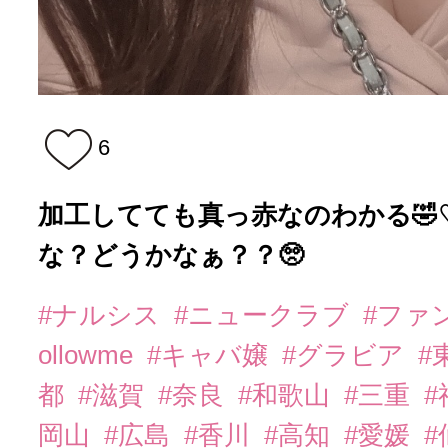
6
加工してても真っ赤なのわかる🤣
な？どうかなぁ？？🥺
#ナルシス
#ニュークラブ
#ファ
ollowme
#キャバ嬢
#グラビア
#
都
#滋賀
#奈良
#和歌山
#三重
岡山
#広島
#香川
#高知
#愛媛
#