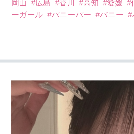
岡山
#広島
#香川
#高知
#愛媛
#
ーガール
#バニーバー
#バニー