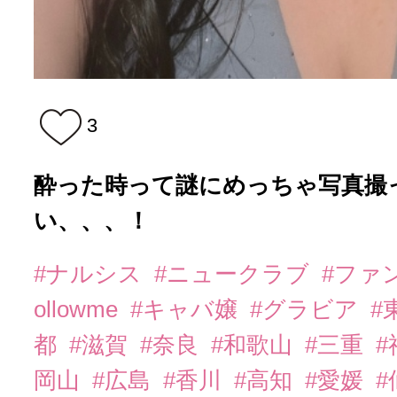
3
酔った時って謎にめっちゃ写真撮っ
い、、、！
#ナルシス
#ニュークラブ
#ファ
ollowme
#キャバ嬢
#グラビア
#
都
#滋賀
#奈良
#和歌山
#三重
岡山
#広島
#香川
#高知
#愛媛
#