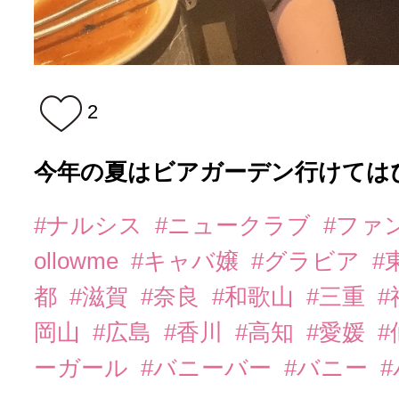
2
今年の夏はビアガーデン行けてはぴ
#ナルシス
#ニュークラブ
#ファ
ollowme
#キャバ嬢
#グラビア
#
都
#滋賀
#奈良
#和歌山
#三重
岡山
#広島
#香川
#高知
#愛媛
#
ーガール
#バニーバー
#バニー