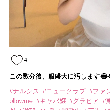
4
この数分後、服盛大に汚します😂
#ナルシス
#ニュークラブ
#ファ
ollowme
#キャバ嬢
#グラビア
#