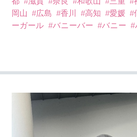
都
#滋賀
#奈良
#和歌山
#三重
岡山
#広島
#香川
#高知
#愛媛
#
ーガール
#バニーバー
#バニー