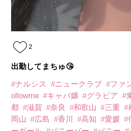
2
出勤してまちゅ😘
#ナルシス
#ニュークラブ
#ファ
ollowme
#キャバ嬢
#グラビア
#
都
#滋賀
#奈良
#和歌山
#三重
岡山
#広島
#香川
#高知
#愛媛
#
ーガール
#バニーバー
#バニー