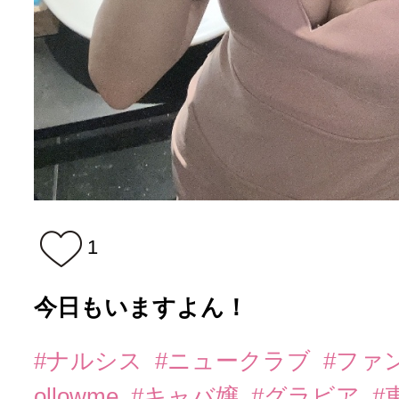
1
今日もいますよん！
#ナルシス
#ニュークラブ
#ファ
ollowme
#キャバ嬢
#グラビア
#