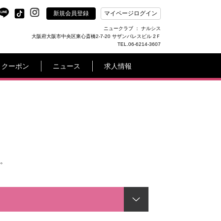
新規会員登録
マイページログイン
ニュークラブ ： ナルシス
大阪府大阪市中央区東心斎橋2-7-20 サザンパレスビル 2Ｆ
TEL.06-6214-3607
クーポン
ニュース
求人情報
。