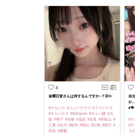
3
金曜日皆さんは何するんですか~？😖✨
自
か…
✊🍻
#ナルシス
#ニュークラブ
#ファンクラ
#キャバクラ
#followme
#キャバ嬢
#大
阪
#神戸
#京都
#滋賀
#奈良
#和歌山
#
#
三重
#石川
#岐阜
#岡山
#広島
#香川
#
#
高知
#愛媛
ラ