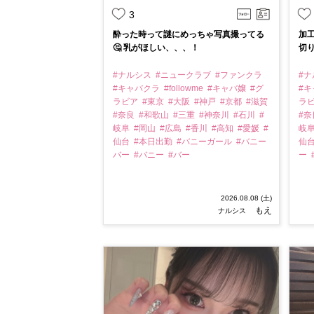
3
酔った時って謎にめっちゃ写真撮ってる
加工
🤔 乳がほしい、、、！
切
#ナルシス
#ニュークラブ
#ファンクラ
#
#キャバクラ
#followme
#キャバ嬢
#グ
#
ラビア
#東京
#大阪
#神戸
#京都
#滋賀
ラ
#奈良
#和歌山
#三重
#神奈川
#石川
#
#
岐阜
#岡山
#広島
#香川
#高知
#愛媛
#
岐
仙台
#本日出勤
#バニーガール
#バニー
仙
バー
#バニー
#バー
ー
2026.08.08 (土)
もえ
ナルシス