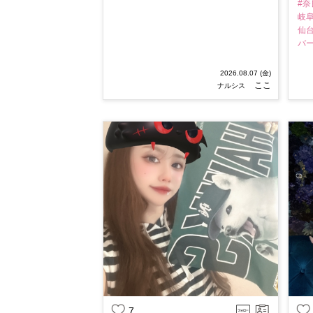
#
岐
仙
バ
2026.08.07 (金)
ここ
ナルシス
7