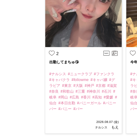
2
出勤してまちゅ😘
今年
#ナルシス
#ニュークラブ
#ファンクラ
#
#キャバクラ
#followme
#キャバ嬢
#グ
#
ラビア
#東京
#大阪
#神戸
#京都
#滋賀
ラ
#奈良
#和歌山
#三重
#神奈川
#石川
#
#
岐阜
#岡山
#広島
#香川
#高知
#愛媛
#
岐
仙台
#本日出勤
#バニーガール
#バニー
仙
バー
#バニー
#バー
バ
2026.08.07 (金)
もえ
ナルシス