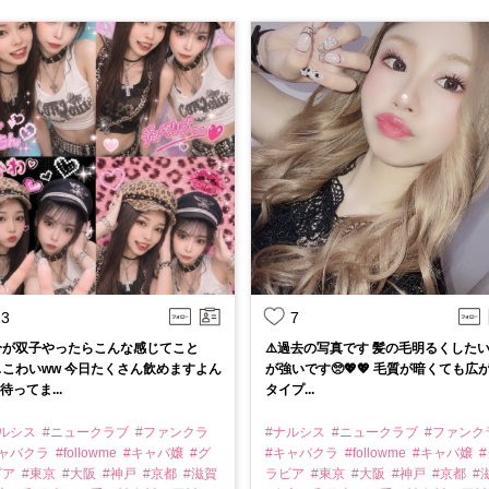
3
7
分が双子やったらこんな感じてこと
⚠️過去の写真です 髪の毛明るくした
こわいww 今日たくさん飲めますよん
が強いです🥺💖💖 毛質が暗くても広
 待ってま...
タイプ...
ナルシス
#ニュークラブ
#ファンクラ
#ナルシス
#ニュークラブ
#ファンク
キャバクラ
#followme
#キャバ嬢
#グ
#キャバクラ
#followme
#キャバ嬢
#
ビア
#東京
#大阪
#神戸
#京都
#滋賀
ラビア
#東京
#大阪
#神戸
#京都
#