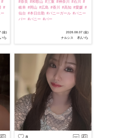
川
#
#奈良
#和歌山
#三重
#神奈川
#石川
#
媛
#
岐阜
#岡山
#広島
#香川
#高知
#愛媛
#
ニー
仙台
#本日出勤
#バニーガール
#バニー
バー
#バニー
#バー
7 (金)
2026.08.07 (金)
いら
れいら
ナルシス
8