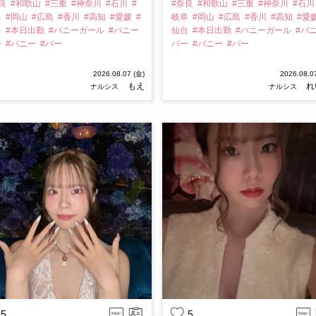
奈良
#和歌山
#三重
#神奈川
#石川
#
#奈良
#和歌山
#三重
#神奈川
#石
阜
#岡山
#広島
#香川
#高知
#愛媛
#
岐阜
#岡山
#広島
#香川
#高知
#愛
台
#本日出勤
#バニーガール
#バニー
仙台
#本日出勤
#バニーガール
#バ
ー
#バニー
#バー
バー
#バニー
#バー
2026.08.07 (金)
2026.08.0
もえ
れ
ナルシス
ナルシス
5
5