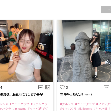
<
4
3
数分後、服盛大に汚します😂😂
21時半出勤だょჱ̒ ᴖ⩊ᴖ ）‪ ‪
ナルシス
#ニュークラブ
#ファンクラ
#ナルシス
#ニュークラブ
#ファンク
キャバクラ
#followme
#キャバ嬢
#グ
#キャバクラ
#followme
#キャバ嬢
#