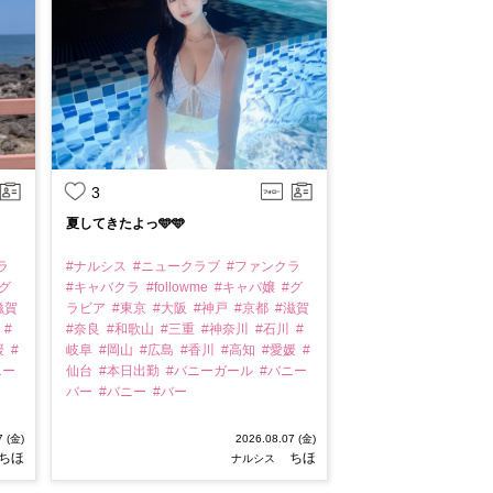
3
夏してきたよっ🩵🩵
ラ
#ナルシス
#ニュークラブ
#ファンクラ
グ
#キャバクラ
#followme
#キャバ嬢
#グ
滋賀
ラビア
#東京
#大阪
#神戸
#京都
#滋賀
川
#
#奈良
#和歌山
#三重
#神奈川
#石川
#
媛
#
岐阜
#岡山
#広島
#香川
#高知
#愛媛
#
ニー
仙台
#本日出勤
#バニーガール
#バニー
バー
#バニー
#バー
7 (金)
2026.08.07 (金)
ちほ
ちほ
ナルシス