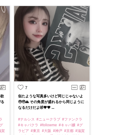
7
い欲
似たような写真多いけど同じじゃないよ
がる
🥹🥹🙏 その角度が盛れるから同じように
なるだけだよ🤣💖💖 ...
ラ
#ナルシス
#ニュークラブ
#ファンクラ
グ
#キャバクラ
#followme
#キャバ嬢
#グ
滋賀
ラビア
#東京
#大阪
#神戸
#京都
#滋賀