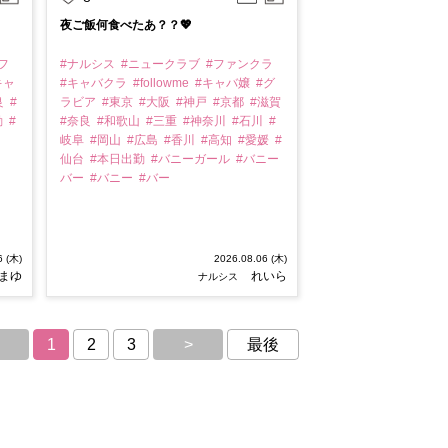
夜ご飯何食べたあ？？💖
フ
#ナルシス
#ニュークラブ
#ファンクラ
キャ
#キャバクラ
#followme
#キャバ嬢
#グ
良
#
ラビア
#東京
#大阪
#神戸
#京都
#滋賀
勤
#
#奈良
#和歌山
#三重
#神奈川
#石川
#
岐阜
#岡山
#広島
#香川
#高知
#愛媛
#
仙台
#本日出勤
#バニーガール
#バニー
バー
#バニー
#バー
6 (木)
2026.08.06 (木)
まゆ
れいら
ナルシス
1
2
3
>
最後