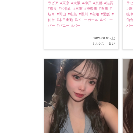
ラビア
#東京
#大阪
#神戸
#京都
#滋賀
ラ
#奈良
#和歌山
#三重
#神奈川
#石川
#
#
岐阜
#岡山
#広島
#香川
#高知
#愛媛
#
岐
仙台
#本日出勤
#バニーガール
#バニー
仙
バー
#バニー
#バー
バ
2026.08.08 (土)
るい
ナルシス