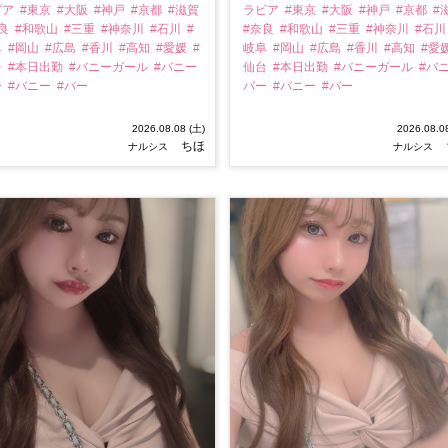
ビア
#東京
#大阪
#神戸
#京都
#滋賀
ラビア
#東京
#大阪
#神戸
#京都
#
奈良
#和歌山
#三重
#神奈川
#石川
#
#奈良
#和歌山
#三重
#神奈川
#石
阜
#岡山
#広島
#香川
#高知
#愛媛
#
岐阜
#岡山
#広島
#香川
#高知
#愛
台
#本日出勤
#バニーガール
#バニー
仙台
#本日出勤
#バニーガール
#バ
ー
#バニー
#バー
バー
#バニー
#バー
2026.08.08 (土)
2026.08.0
ちほ
ナルシス
ナルシス