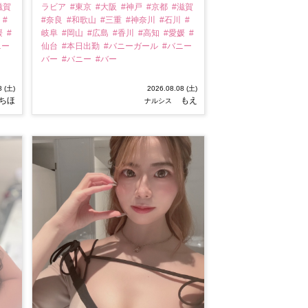
滋賀
ラビア
#東京
#大阪
#神戸
#京都
#滋賀
川
#
#奈良
#和歌山
#三重
#神奈川
#石川
#
媛
#
岐阜
#岡山
#広島
#香川
#高知
#愛媛
#
ニー
仙台
#本日出勤
#バニーガール
#バニー
バー
#バニー
#バー
8 (土)
2026.08.08 (土)
ちほ
もえ
ナルシス