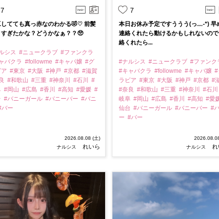
7
7
してても真っ赤なのわかる🤣♡ 前髪
本日お休み予定ですううう(っ﹏-*) 早
りすぎたかな？どうかなぁ？？🥺
連絡くれたら動けるかもしれないので
絡くれたら...
ナルシス
#ニュークラブ
#ファンクラ
キャバクラ
#followme
#キャバ嬢
#グ
#ナルシス
#ニュークラブ
#ファンク
ビア
#東京
#大阪
#神戸
#京都
#滋賀
#キャバクラ
#followme
#キャバ嬢
#
奈良
#和歌山
#三重
#神奈川
#石川
#
ラビア
#東京
#大阪
#神戸
#京都
#
阜
#岡山
#広島
#香川
#高知
#愛媛
#
#奈良
#和歌山
#三重
#神奈川
#石
台
#バニーガール
#バニーバー
#バニ
岐阜
#岡山
#広島
#香川
#高知
#愛
#バー
仙台
#バニーガール
#バニーバー
#
ー
#バー
2026.08.08 (土)
2026.08.0
れいら
れ
ナルシス
ナルシス