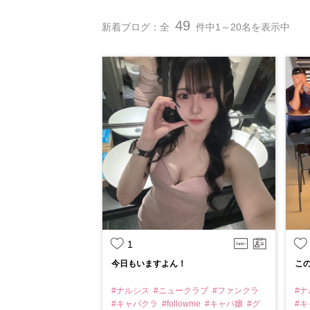
49
新着ブログ：全
件中1～20名を表示中
1
今日もいますよん！
この
#ナルシス
#ニュークラブ
#ファンクラ
#
#キャバクラ
#followme
#キャバ嬢
#グ
#