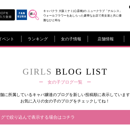
キャバクラ 大阪ミナミ(心斎橋)の ニュークラブ「ナルシス」
ウォールフラワーをあしらった豪華なお店で美女達と共に優
雅なひと時を
イベント
ランキング
女の子情報
店舗情報
GIRLS
BLOG LIST
ー 女の子ブログ一覧 ー
舗に所属しているキャバ嬢達の
ブログを新しい投稿順に表示しています
お気に入りの女の子のブログをチェックしてね！
タグで絞り込んで表示する場合はコチラ