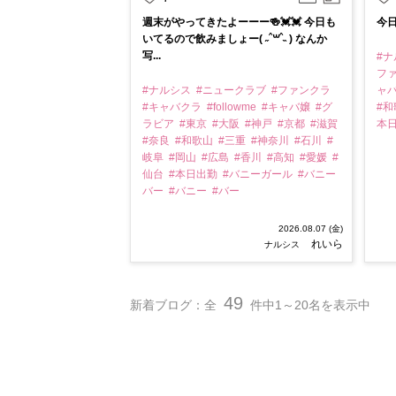
週末がやってきたよーーー🍻💓💓 今日も
今日
いてるので飲みましょー( ˶ˆ꒳ˆ˵ ) なんか
写...
#
フ
#ナルシス
#ニュークラブ
#ファンクラ
ャ
#キャバクラ
#followme
#キャバ嬢
#グ
#
ラビア
#東京
#大阪
#神戸
#京都
#滋賀
本
#奈良
#和歌山
#三重
#神奈川
#石川
#
岐阜
#岡山
#広島
#香川
#高知
#愛媛
#
仙台
#本日出勤
#バニーガール
#バニー
バー
#バニー
#バー
2026.08.07 (金)
れいら
ナルシス
49
新着ブログ：全
件中1～20名を表示中