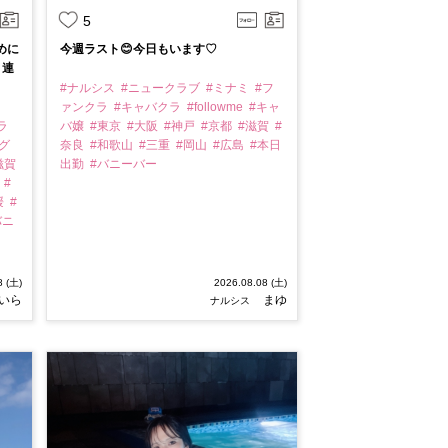
5
めに
今週ラスト😊今日もいます♡
 連
#ナルシス
#ニュークラブ
#ミナミ
#フ
ァンクラ
#キャバクラ
#followme
#キャ
ラ
バ嬢
#東京
#大阪
#神戸
#京都
#滋賀
#
グ
奈良
#和歌山
#三重
#岡山
#広島
#本日
滋賀
出勤
#バニーバー
川
#
媛
#
バニ
8 (土)
2026.08.08 (土)
いら
まゆ
ナルシス