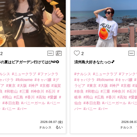
2
2
の夏はビアガーデン行けてはぴ🍉🌻
済州島大好きなたっ🍊💕
ナルシス
#ニュークラブ
#ファンクラ
#ナルシス
#ニュークラブ
#ファンク
キャバクラ
#followme
#キャバ嬢
#グ
#キャバクラ
#followme
#キャバ嬢
#
ビア
#東京
#大阪
#神戸
#京都
#滋賀
ラビア
#東京
#大阪
#神戸
#京都
#
奈良
#和歌山
#三重
#神奈川
#石川
#
#奈良
#和歌山
#三重
#神奈川
#石
阜
#岡山
#広島
#香川
#高知
#愛媛
#
岐阜
#岡山
#広島
#香川
#高知
#愛
台
#本日出勤
#バニーガール
#バニー
仙台
#本日出勤
#バニーガール
#バ
ー
#バニー
#バー
バー
#バニー
#バー
2026.08.07 (金)
2026.08.0
るい
ナルシス
ナルシス