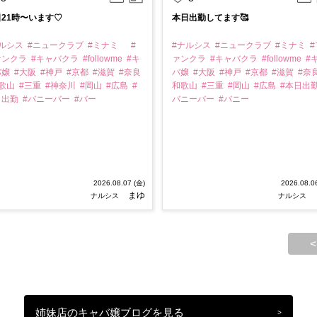
21時〜います♡
本日出勤してます🥰
ナルシス
#ニュークラブ
#ミナミ
#
#ナルシス
#ニュークラブ
#ミナミ
#
ァンクラ
#キャバクラ
#followme
#キ
ァンクラ
#キャバクラ
#followme
#
バ嬢
#大阪
#神戸
#京都
#滋賀
#奈良
バ嬢
#大阪
#神戸
#京都
#滋賀
#奈
和歌山
#三重
#神奈川
#岡山
#広島
#
和歌山
#三重
#岡山
#広島
#本日出
日出勤
#バニーバー
#バー
バニーバー
#バニー
2026.08.07 (金)
2026.08.0
まゆ
ナルシス
ナルシス
<
姉妹店のキャバ嬢ブログを見る
>