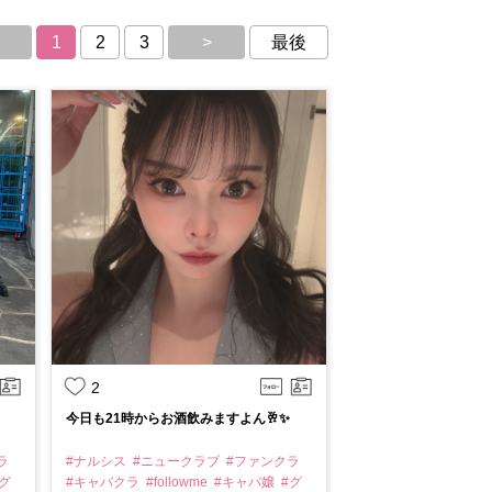
1
2
3
>
最後
2
今日も21時からお酒飲みますよん🥂✨
ラ
#ナルシス
#ニュークラブ
#ファンクラ
グ
#キャバクラ
#followme
#キャバ嬢
#グ