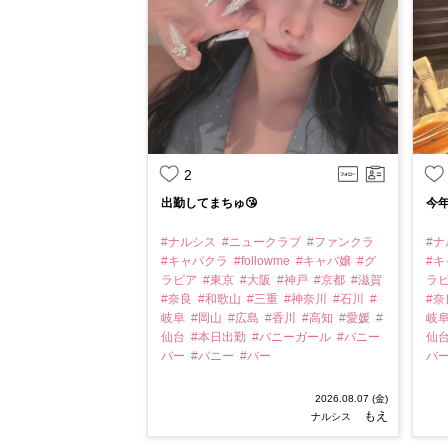
2
出勤してまちゅ😘
今年
#ナルシス
#ニュークラブ
#ファンクラ
#
#キャバクラ
#followme
#キャバ嬢
#グ
#
ラビア
#東京
#大阪
#神戸
#京都
#滋賀
ラ
#奈良
#和歌山
#三重
#神奈川
#石川
#
#
岐阜
#岡山
#広島
#香川
#高知
#愛媛
#
岐
仙台
#本日出勤
#バニーガール
#バニー
仙
バー
#バニー
#バー
バ
2026.08.07 (金)
もえ
ナルシス