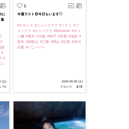
5
めに
今週ラスト😊今日もいます♡
 連
#ナルシス
#ニュークラブ
#ミナミ
#フ
ァンクラ
#キャバクラ
#followme
#キャ
ラ
バ嬢
#東京
#大阪
#神戸
#京都
#滋賀
#
グ
奈良
#和歌山
#三重
#岡山
#広島
#本日
滋賀
出勤
#バニーバー
川
#
媛
#
バニ
8 (土)
2026.08.08 (土)
いら
まゆ
ナルシス