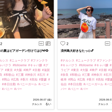
2
2
の夏はビアガーデン行けてはぴ🍉🌻
済州島大好きなたっ🍊💕
ナルシス
#ニュークラブ
#ファンクラ
#ナルシス
#ニュークラブ
#ファンク
キャバクラ
#followme
#キャバ嬢
#グ
#キャバクラ
#followme
#キャバ嬢
#
ビア
#東京
#大阪
#神戸
#京都
#滋賀
ラビア
#東京
#大阪
#神戸
#京都
#
奈良
#和歌山
#三重
#神奈川
#石川
#
#奈良
#和歌山
#三重
#神奈川
#石
阜
#岡山
#広島
#香川
#高知
#愛媛
#
岐阜
#岡山
#広島
#香川
#高知
#愛
台
#本日出勤
#バニーガール
#バニー
仙台
#本日出勤
#バニーガール
#バ
ー
#バニー
#バー
バー
#バニー
#バー
2026.08.07 (金)
2026.08.0
るい
ナルシス
ナルシス