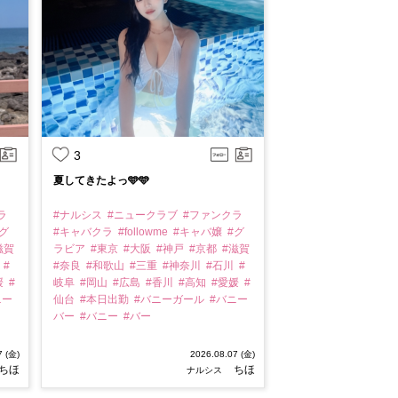
3
夏してきたよっ🩵🩵
ラ
#ナルシス
#ニュークラブ
#ファンクラ
グ
#キャバクラ
#followme
#キャバ嬢
#グ
滋賀
ラビア
#東京
#大阪
#神戸
#京都
#滋賀
川
#
#奈良
#和歌山
#三重
#神奈川
#石川
#
媛
#
岐阜
#岡山
#広島
#香川
#高知
#愛媛
#
ニー
仙台
#本日出勤
#バニーガール
#バニー
バー
#バニー
#バー
7 (金)
2026.08.07 (金)
ちほ
ちほ
ナルシス