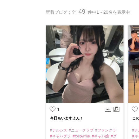
49
新着ブログ：全
件中1～20名を表示中
1
今日もいますよん！
この
#ナルシス
#ニュークラブ
#ファンクラ
#
#キャバクラ
#followme
#キャバ嬢
#グ
#