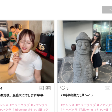
<
4
3
数分後、服盛大に汚します😂😂
21時半出勤だょჱ̒ ᴖ⩊ᴖ ）‪ ‪
ナルシス
#ニュークラブ
#ファンクラ
#ナルシス
#ニュークラブ
#ファンク
キャバクラ
#followme
#キャバ嬢
#グ
#キャバクラ
#followme
#キャバ嬢
#