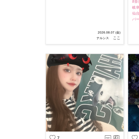
#
岐
仙
バ
2026.08.07 (金)
ここ
ナルシス
7