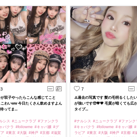
3
7
分が双子やったらこんな感じてこと
⚠️過去の写真です 髪の毛明るくした
こわいww 今日たくさん飲めますよん
が強いです🥺💖💖 毛質が暗くても広
 待ってま...
タイプ...
ナルシス
#ニュークラブ
#ファンクラ
#ナルシス
#ニュークラブ
#ファンク
キャバクラ
#followme
#キャバ嬢
#グ
#キャバクラ
#followme
#キャバ嬢
#
ビア
#東京
#大阪
#神戸
#京都
#滋賀
ラビア
#東京
#大阪
#神戸
#京都
#