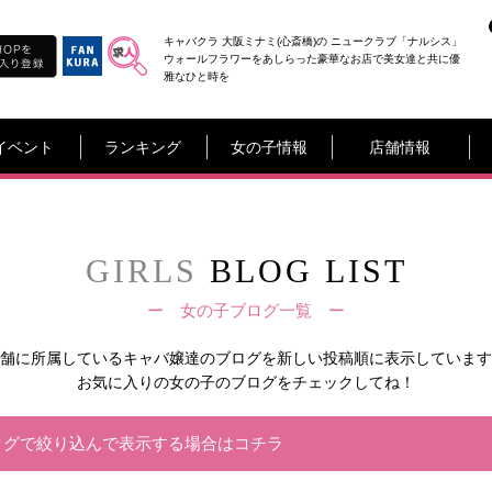
キャバクラ 大阪ミナミ(心斎橋)の ニュークラブ「ナルシス」
ウォールフラワーをあしらった豪華なお店で美女達と共に優
雅なひと時を
イベント
ランキング
女の子情報
店舗情報
GIRLS
BLOG LIST
ー 女の子ブログ一覧 ー
舗に所属しているキャバ嬢達の
ブログを新しい投稿順に表示しています
お気に入りの女の子のブログをチェックしてね！
タグで絞り込んで表示する場合はコチラ