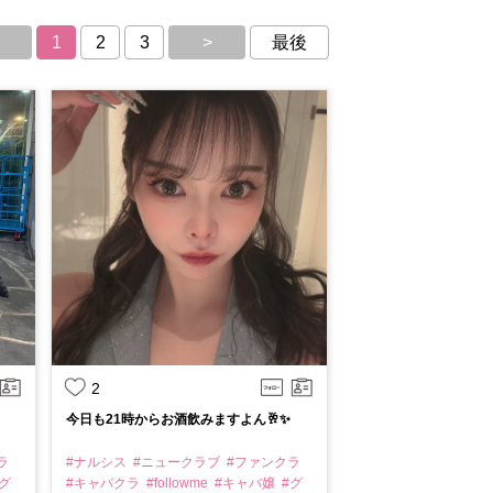
1
2
3
>
最後
2
今日も21時からお酒飲みますよん🥂✨
ラ
#ナルシス
#ニュークラブ
#ファンクラ
グ
#キャバクラ
#followme
#キャバ嬢
#グ