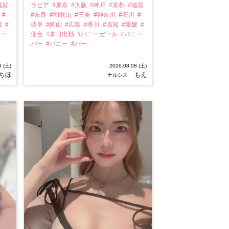
滋賀
ラビア
#東京
#大阪
#神戸
#京都
#滋賀
川
#
#奈良
#和歌山
#三重
#神奈川
#石川
#
媛
#
岐阜
#岡山
#広島
#香川
#高知
#愛媛
#
ニー
仙台
#本日出勤
#バニーガール
#バニー
バー
#バニー
#バー
8 (土)
2026.08.08 (土)
ちほ
もえ
ナルシス