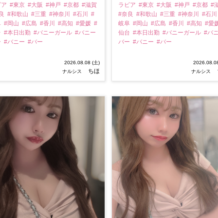
ビア
#東京
#大阪
#神戸
#京都
#滋賀
ラビア
#東京
#大阪
#神戸
#京都
#
奈良
#和歌山
#三重
#神奈川
#石川
#
#奈良
#和歌山
#三重
#神奈川
#石
阜
#岡山
#広島
#香川
#高知
#愛媛
#
岐阜
#岡山
#広島
#香川
#高知
#愛
台
#本日出勤
#バニーガール
#バニー
仙台
#本日出勤
#バニーガール
#バ
ー
#バニー
#バー
バー
#バニー
#バー
2026.08.08 (土)
2026.08.0
ちほ
ナルシス
ナルシス