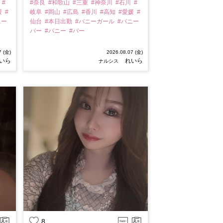
川
#
#奈良
#和歌山
#三重
#神奈川
#石川
#
媛
#
岐阜
#岡山
#広島
#香川
#高知
#愛媛
#
ニー
仙台
#本日出勤
#バニーガール
#バニー
バー
#バニー
#バー
7 (金)
2026.08.07 (金)
いら
れいら
ナルシス
8