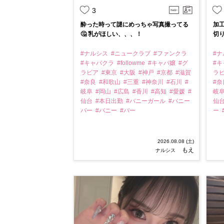
3
酔った時って謎にめっちゃ写真撮ってる
加工
🤔 乳がほしい、、、！
切
#ナルシス
#ニュークラブ
#ファンクラ
#
#キャバクラ
#followme
#キャバ嬢
#グ
#
ラビア
#東京
#大阪
#神戸
#京都
#滋賀
ラ
#奈良
#和歌山
#三重
#神奈川
#石川
#
#
岐阜
#岡山
#広島
#香川
#高知
#愛媛
#
岐
仙台
#本日出勤
#バニーガール
#バニー
仙
バー
#バニー
#バー
ー
2026.08.08 (土)
もえ
ナルシス