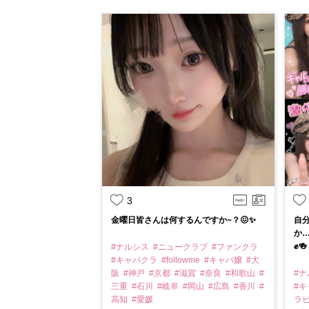
3
金曜日皆さんは何するんですか~？😖✨
自
か…
✊🍻
#ナルシス
#ニュークラブ
#ファンクラ
#キャバクラ
#followme
#キャバ嬢
#大
阪
#神戸
#京都
#滋賀
#奈良
#和歌山
#
#
三重
#石川
#岐阜
#岡山
#広島
#香川
#
#
高知
#愛媛
ラ