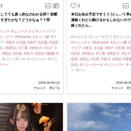
7
7
してても真っ赤なのわかる🤣♡ 前髪
本日お休み予定ですううう(っ﹏-*) 早
りすぎたかな？どうかなぁ？？🥺
連絡くれたら動けるかもしれないので
絡くれたら...
ナルシス
#ニュークラブ
#ファンクラ
キャバクラ
#followme
#キャバ嬢
#グ
#ナルシス
#ニュークラブ
#ファンク
ビア
#東京
#大阪
#神戸
#京都
#滋賀
#キャバクラ
#followme
#キャバ嬢
#
奈良
#和歌山
#三重
#神奈川
#石川
#
ラビア
#東京
#大阪
#神戸
#京都
#
阜
#岡山
#広島
#香川
#高知
#愛媛
#
#奈良
#和歌山
#三重
#神奈川
#石
台
#バニーガール
#バニーバー
#バニ
岐阜
#岡山
#広島
#香川
#高知
#愛
#バー
仙台
#バニーガール
#バニーバー
#
ー
#バー
2026.08.08 (土)
2026.08.0
れいら
れ
ナルシス
ナルシス