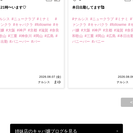
21時〜います♡
本日出勤してます🥰
ナルシス
#ニュークラブ
#ミナミ
#
#ナルシス
#ニュークラブ
#ミナミ
#
ァンクラ
#キャバクラ
#followme
#キ
ァンクラ
#キャバクラ
#followme
#
バ嬢
#大阪
#神戸
#京都
#滋賀
#奈良
バ嬢
#大阪
#神戸
#京都
#滋賀
#奈
和歌山
#三重
#神奈川
#岡山
#広島
#
和歌山
#三重
#岡山
#広島
#本日出
日出勤
#バニーバー
#バー
バニーバー
#バニー
2026.08.07 (金)
2026.08.0
まゆ
ナルシス
ナルシス
<
姉妹店のキャバ嬢ブログを見る
>