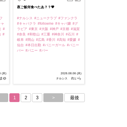
夜ご飯何食べたあ？？💖
フ
#ナルシス
#ニュークラブ
#ファンクラ
キャ
#キャバクラ
#followme
#キャバ嬢
#グ
良
#
ラビア
#東京
#大阪
#神戸
#京都
#滋賀
勤
#
#奈良
#和歌山
#三重
#神奈川
#石川
#
岐阜
#岡山
#広島
#香川
#高知
#愛媛
#
仙台
#本日出勤
#バニーガール
#バニー
バー
#バニー
#バー
6 (木)
2026.08.06 (木)
まゆ
れいら
ナルシス
1
2
3
>
最後