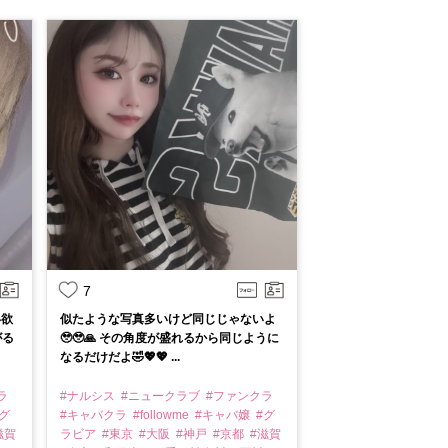
7
い欲
似たような写真多いけど同じじゃないよ
がる
🥹🥹🙏 その角度が盛れるから同じように
なるだけだよ🤣💖💖 ...
ラ
#ナルシス
#ニュークラブ
#ファンクラ
グ
#キャバクラ
#followme
#キャバ嬢
#グ
滋賀
ラビア
#東京
#大阪
#神戸
#京都
#滋賀