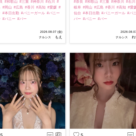
奈良
#和歌山
#三重
#神奈川
#石川
#
#奈良
#和歌山
#三重
#神奈川
#石
阜
#岡山
#広島
#香川
#高知
#愛媛
#
岐阜
#岡山
#広島
#香川
#高知
#愛
台
#本日出勤
#バニーガール
#バニー
仙台
#本日出勤
#バニーガール
#バ
ー
#バニー
#バー
バー
#バニー
#バー
2026.08.07 (金)
2026.08.0
もえ
れ
ナルシス
ナルシス
5
5