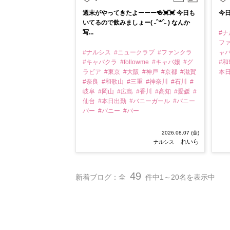
週末がやってきたよーーー🍻💓💓 今日も
今日
いてるので飲みましょー( ˶ˆ꒳ˆ˵ ) なんか
写...
#
フ
#ナルシス
#ニュークラブ
#ファンクラ
ャ
#キャバクラ
#followme
#キャバ嬢
#グ
#
ラビア
#東京
#大阪
#神戸
#京都
#滋賀
本
#奈良
#和歌山
#三重
#神奈川
#石川
#
岐阜
#岡山
#広島
#香川
#高知
#愛媛
#
仙台
#本日出勤
#バニーガール
#バニー
バー
#バニー
#バー
2026.08.07 (金)
れいら
ナルシス
49
新着ブログ：全
件中1～20名を表示中