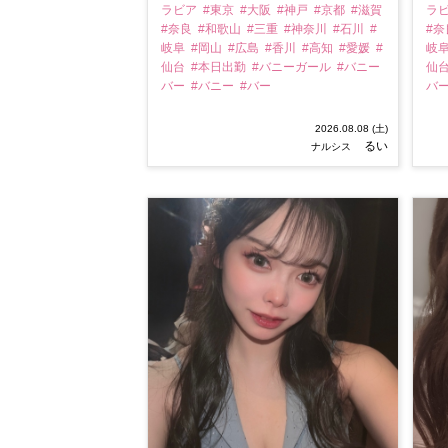
ラビア
#東京
#大阪
#神戸
#京都
#滋賀
ラ
#奈良
#和歌山
#三重
#神奈川
#石川
#
#
岐阜
#岡山
#広島
#香川
#高知
#愛媛
#
岐
仙台
#本日出勤
#バニーガール
#バニー
仙
バー
#バニー
#バー
バ
2026.08.08 (土)
るい
ナルシス