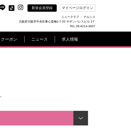
新規会員登録
マイページログイン
ニュークラブ ： ナルシス
大阪府大阪市中央区東心斎橋2-7-20 サザンパレスビル 2Ｆ
TEL.06-6214-3607
クーポン
ニュース
求人情報
。