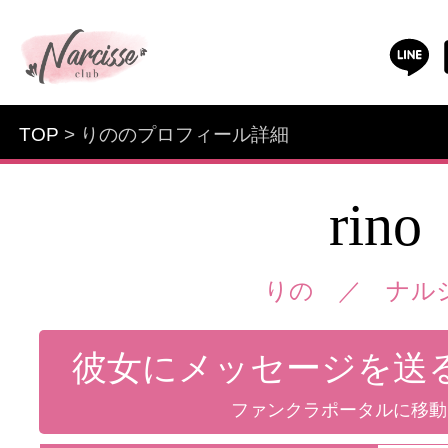
TOP
> りののプロフィール詳細
rino
りの ／
ナル
彼女にメッセージを送
ファンクラポータルに移動