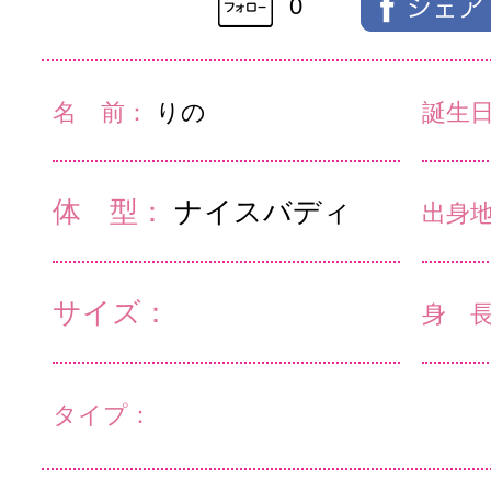
0
名 前：
りの
誕生
体 型：
ナイスバディ
出身
サイズ：
身 
タイプ：